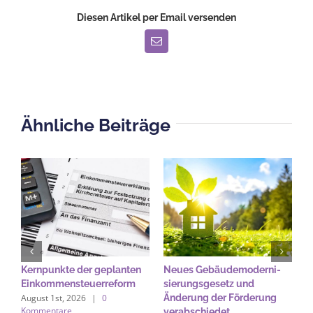
Diesen Artikel per Email versenden
E-
Mail
Ähnliche Beiträge
Kernpunkte der geplanten
Neues Gebäude­moderni­
B
Einkommensteuerreform
sierungs­gesetz und
A
August 1st, 2026
|
0
Änderung der Förderung
b
Kommentare
verabschiedet
A