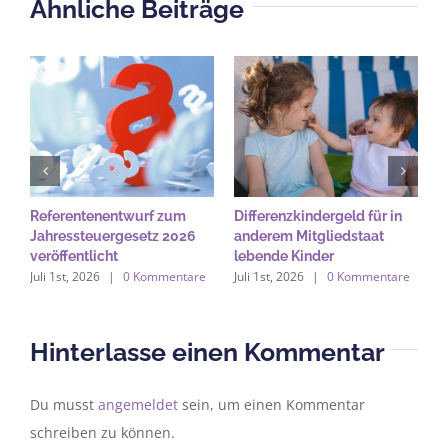
Ähnliche Beiträge
Referentenentwurf zum
Differenzkindergeld für in
K
Jahressteuergesetz 2026
anderem Mitgliedstaat
M
veröffentlicht
lebende Kinder
K
Juli 1st, 2026
|
0 Kommentare
Juli 1st, 2026
|
0 Kommentare
Ju
Hinterlasse einen Kommentar
Du musst
angemeldet
sein, um einen Kommentar
schreiben zu können.