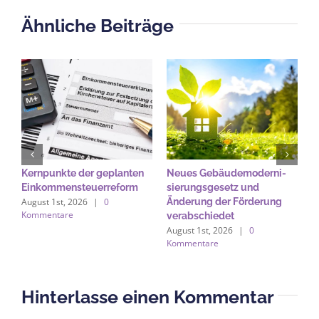
Ähnliche Beiträge
Kernpunkte der geplanten
Neues Gebäude­moderni­
B
Einkommensteuerreform
sierungs­gesetz und
A
August 1st, 2026
|
0
Änderung der Förderung
b
Kommentare
verabschiedet
A
August 1st, 2026
|
0
A
Kommentare
K
Hinterlasse einen Kommentar