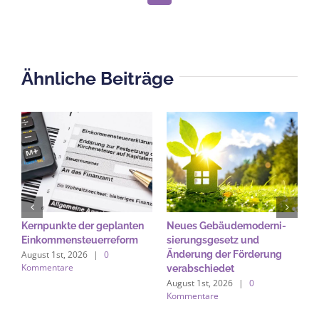
Mail
Ähnliche Beiträge
Kernpunkte der geplanten
Neues Gebäude­moderni­
B
Einkommensteuerreform
sierungs­gesetz und
A
August 1st, 2026
|
0
Änderung der Förderung
b
Kommentare
verabschiedet
A
August 1st, 2026
|
0
A
Kommentare
K