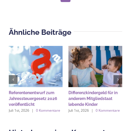
Mail
Ähnliche Beiträge
Referentenentwurf zum
Differenzkindergeld für in
K
Jahressteuergesetz 2026
anderem Mitgliedstaat
M
veröffentlicht
lebende Kinder
K
Juli 1st, 2026
|
0 Kommentare
Juli 1st, 2026
|
0 Kommentare
Ju