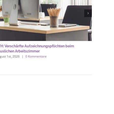
H: Verschärfte Aufzeichnungspflichten beim
Dienstrei
uslichen Arbeitszimmer
Privatwa
gust 1st, 2026
|
0 Kommentare
August 1st,