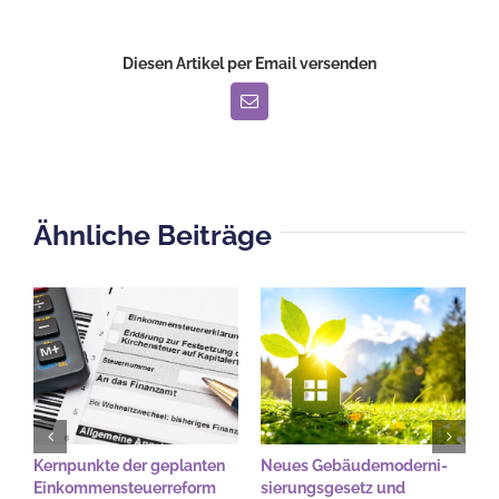
Diesen Artikel per Email versenden
E-
Mail
Ähnliche Beiträge
Kernpunkte der geplanten
Neues Gebäude­moderni­
B
Einkommensteuerreform
sierungs­gesetz und
A