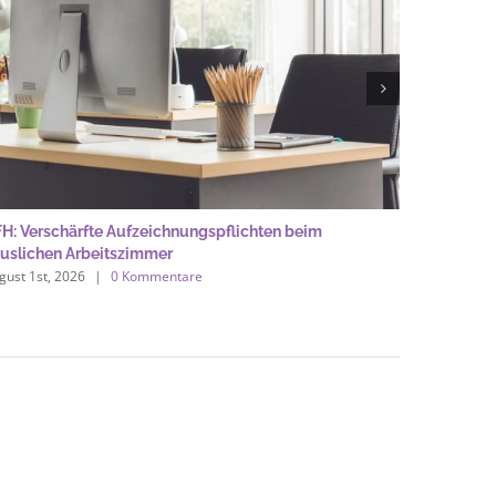
H: Verschärfte Aufzeichnungspflichten beim
Dienstrei
uslichen Arbeitszimmer
Privatwa
gust 1st, 2026
|
0 Kommentare
August 1st,