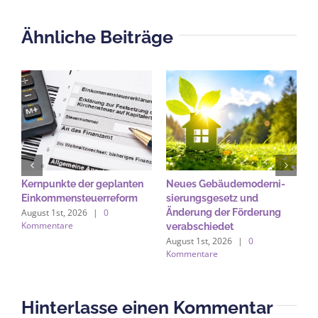
Ähnliche Beiträge
Kernpunkte der geplanten
Neues Gebäude­moderni­
B
Einkommensteuerreform
sierungs­gesetz und
A
August 1st, 2026
|
0
Änderung der Förderung
b
Kommentare
verabschiedet
A
August 1st, 2026
|
0
A
Kommentare
K
Hinterlasse einen Kommentar