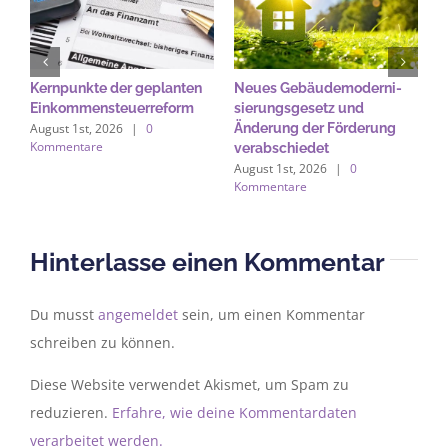
Kernpunkte der geplanten
Neues Gebäude­moderni­
B
Einkommensteuerreform
sierungs­gesetz und
A
August 1st, 2026
|
0
Änderung der Förderung
b
Kommentare
verabschiedet
A
August 1st, 2026
|
0
A
Kommentare
K
Hinterlasse einen Kommentar
Du musst
angemeldet
sein, um einen Kommentar
schreiben zu können.
Diese Website verwendet Akismet, um Spam zu
reduzieren.
Erfahre, wie deine Kommentardaten
verarbeitet werden.