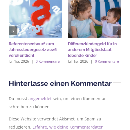
Referentenentwurf zum
Differenzkindergeld für in
K
Jahressteuergesetz 2026
anderem Mitgliedstaat
M
veröffentlicht
lebende Kinder
K
Juli 1st, 2026
|
0 Kommentare
Juli 1st, 2026
|
0 Kommentare
Ju
Hinterlasse einen Kommentar
Du musst
angemeldet
sein, um einen Kommentar
schreiben zu können.
Diese Website verwendet Akismet, um Spam zu
reduzieren.
Erfahre, wie deine Kommentardaten